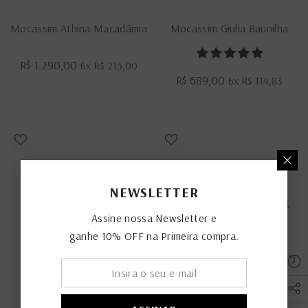
Mocassim Athina Macadâmia
Mocassim Giulia Baunilha
R$ 1.290,00
6x
R$ 215,00
R$ 689,00
6x
R$ 114,83
NEWSLETTER
Assine nossa Newsletter e
ganhe 10% OFF na Primeira compra.
Mocassim Giulia Preto
Mocassim Athina BX Cacau
R$ 1.190,00
6x
R$ 198,33