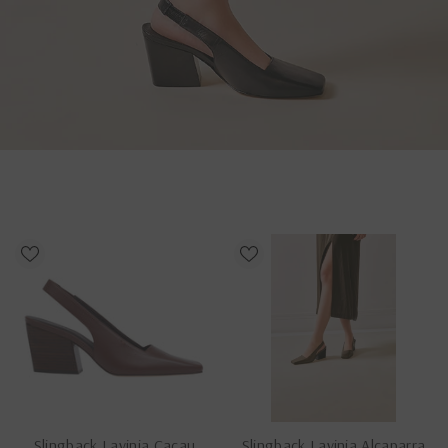
Slingback Lavinia Cacau
Slingback Lavinia Alcaparra