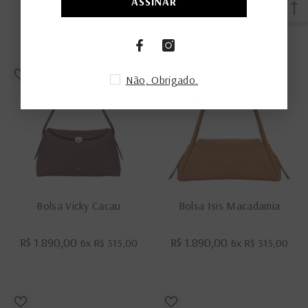
ASSINAR
R$ 689,00
6x
R$ 114,83
Não, Obrigado.
Bolsa Vicky Cacau
Bolsa Isis Macadamia
R$ 1.890,00
R$ 1.890,00
6x
R$ 315,00
6x
R$ 315,00