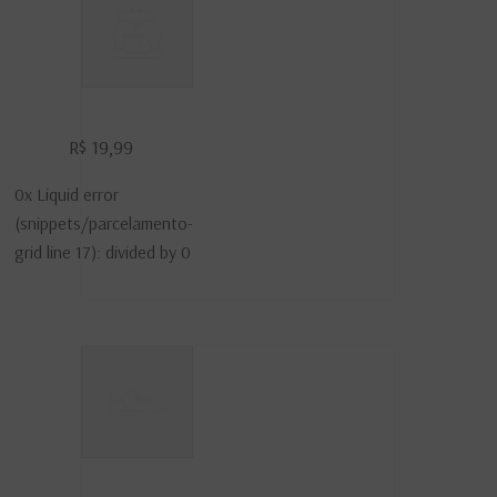
Exemplo
De
R$ 19,99
Título
0x
Liquid error
Do
(snippets/parcelamento-
Produto
grid line 17): divided by 0
Exemplo