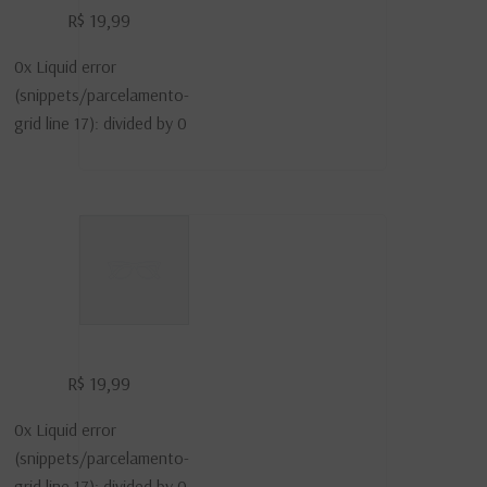
De
R$ 19,99
Título
0x
Liquid error
Do
(snippets/parcelamento-
Produto
grid line 17): divided by 0
Exemplo
De
R$ 19,99
Título
0x
Liquid error
Do
(snippets/parcelamento-
Produto
grid line 17): divided by 0