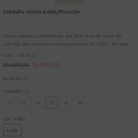
Sandália Alexia Kakhi/Pistache
Alexia combina a feminilidade das finas tiras de couro do
cabedal com a estrutura contemporânea do salto...
ler mais
Cod.:
SAL-K-37
R$ 689,00
R$ 409,00
4x
R$ 102,25
Tamanho:
37
34
35
36
37
38
39
Cor:
Kakhi
Kakhi