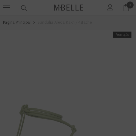
0
0
PULAR PARA O CONTEÚDO
ite
Página Principal
Sandália Alexia Kakhi/Pistache
Promoção