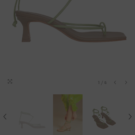
1
/
4