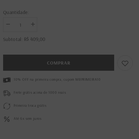
Quantidade:
Diminuir
Aumentar
a
a
quantidade
quantidade
R$ 409,00
Subtotal:
de
de
Sandália
Sandália
Alexia
Alexia
Kakhi/Pistache
Kakhi/Pistache
COMPRAR
10% OFF na primeira compra, cupom MBPRIMEIRA10
Frete grátis acima de 1000 reais
Primeira troca grátis
Até 6x sem juros