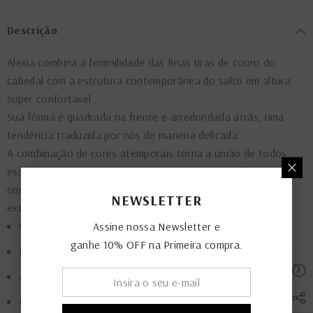
Descrição
Alexia combina a feminilidade das finas tiras de couro do
cabedal com a estrutura contemporânea do salto em altura
super confortável.
Sua fôrma é quadrada na frente e arredondada atrás, uma
tendência traduzida por nós de maneira delicada.
A combinação de cores atemporais torna a união de todos
esses elementos ainda mais interessante. A palmilha em cor
contrastante conta ainda com acolchoamento que garante
NEWSLETTER
extremo conforto.
Cabedal em couro na cor pistache
Assine nossa Newsletter e
ganhe 10% OFF na Primeira compra.
Palmilha em couro na cor kakhi
Altura do salto: 5,0 cm
Palmilha acolchoada que garante extremo conforto