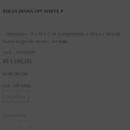
BOLSA DIANA OFF WHITE P
Dimensões: 21 x 15 x 7 cm (comprimento x altura x lateral)
Diana surgiu do nosso...
ler mais
Cod.:
41203690
R$ 1.590,00
6x
R$ 265,00
Cor:
Off White
Off White
Quantidade:
Diminuir
Aumentar