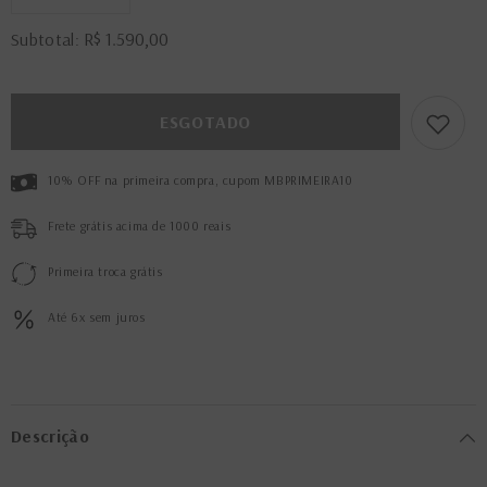
a
a
quantidade
quantidade
R$ 1.590,00
Subtotal:
de
de
BOLSA
BOLSA
DIANA
DIANA
OFF
OFF
WHITE
WHITE
ESGOTADO
P
P
10% OFF na primeira compra, cupom MBPRIMEIRA10
Frete grátis acima de 1000 reais
Primeira troca grátis
Até 6x sem juros
Descrição