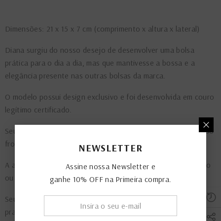
Dimensões: 21 x 15 x 7 cm (comprimento x altura x lateral)
Diana surgiu do nosso desejo de desenvolver uma bolsa
prática para o dia a dia, mas que mantivesse a bossa e a
elegância presente nas outras bolsas da marca.
O modelo possui design exclusivo e foi desenvolvida em couro
legítimo certificado.
Seu formato geométrico, o zíper de metal aparente, e o bolso
frontal funcional são suas características mais marcantes.
NEWSLETTER
A alça longa com regulagem de altura, permite o uso tiracolo
Assine nossa Newsletter e
ou transversal.
ganhe 10% OFF na Primeira compra.
Seu fechamento superior com zíper oferece segurança e
praticidade.