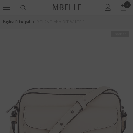
0
0
PULAR PARA O CONTEÚDO
ite
Página Principal
BOLSA DIANA OFF WHITE P
Esgotado