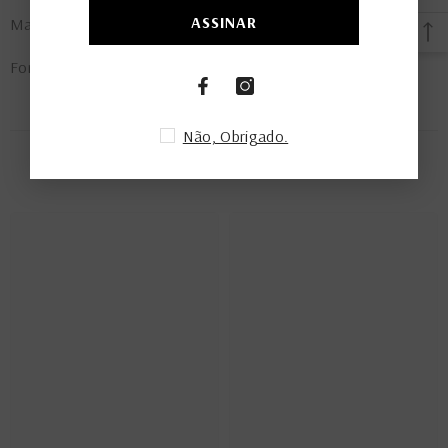
ASSINAR
Material: couro legítimo premium
Forro: Algodão
Não, Obrigado.
PRODUTOS RELACIONADOS