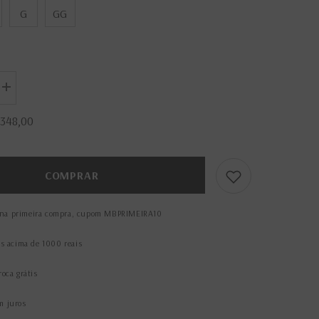
G
GG
Aumentar
a
quantidade
 348,00
de
Cinto
Beatriz
Ouro
Caramelo
COMPRAR
na primeira compra, cupom MBPRIMEIRA10
is acima de 1000 reais
roca grátis
m juros