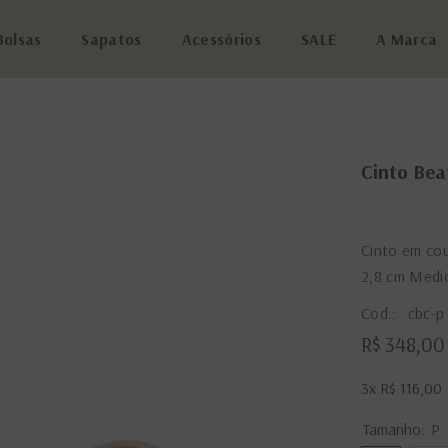
Bolsas
Sapatos
Acessórios
SALE
A Marca
Cinto Bea
Cinto em cou
2,8 cm Medid
Cod.:
cbc-p
R$ 348,00
3x
R$ 116,00
Tamanho:
P