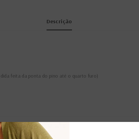
Descrição
ida feita da ponta do pino até o quarto furo)
PRODUTOS RELACIONADOS