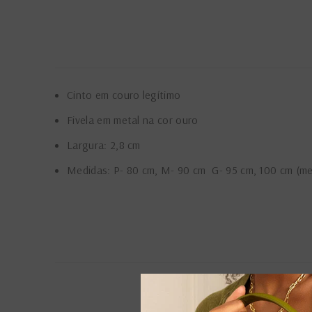
Cinto em couro legítimo
Fivela em metal na cor ouro
Largura: 2,8 cm
Medidas: P- 80 cm, M- 90 cm G- 95 cm, 100 cm (med