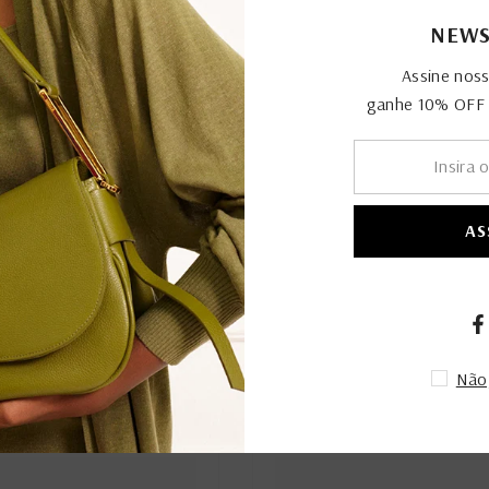
NEWS
Assine nos
ganhe 10% OFF n
AS
Não,