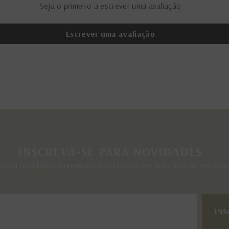
Seja o primeiro a escrever uma avaliação
Escrever uma avaliação
INSCREVA-SE PARA NOVIDADES
ceba novidades e promoções exclusivas em sua caixa de entrada.
INS