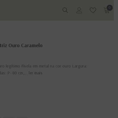
0
0
itens
triz Ouro Caramelo
ro legítimo Fivela em metal na cor ouro Largura:
as: P- 80 cm,...
ler mais