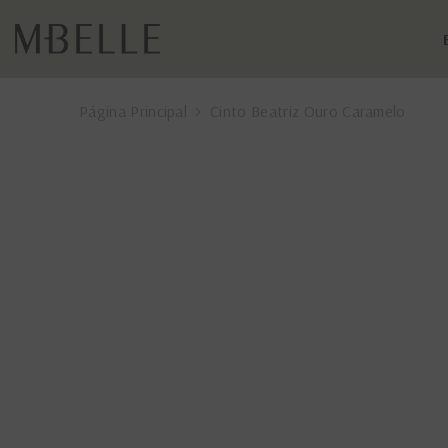
PULAR PARA O CONTEÚDO
Página Principal
Cinto Beatriz Ouro Caramelo