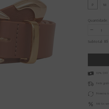
P
M
Quantidade:
Diminuir
a
quantidade
R$
Subtotal:
de
Cinto
Beatriz
Ouro
Caramelo
10% OFF 
Frete grát
Primeira t
Até 6x se