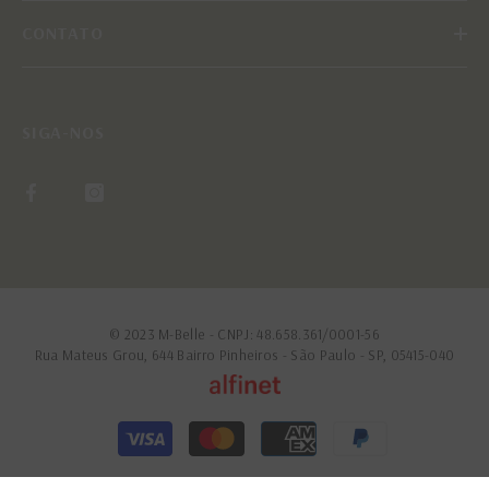
CONTATO
SIGA-NOS
© 2023 M-Belle - CNPJ: 48.658.361/0001-56
Rua Mateus Grou, 644 Bairro Pinheiros - São Paulo - SP, 05415-040
Formas
de
pagamento