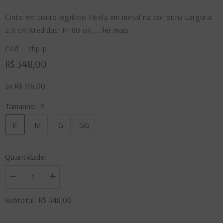
Cinto em couro legítimo Fivela em metal na cor ouro Largura:
2,8 cm Medidas: P- 80 cm,...
ler mais
Cod.:
cbp-p
R$ 348,00
3x
R$ 116,00
Tamanho:
P
P
M
G
GG
Quantidade:
Diminuir
Aumentar
a
a
quantidade
quantidade
R$ 348,00
Subtotal:
de
de
Cinto
Cinto
Beatriz
Beatriz