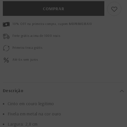
Ouro
Ouro
Preto
Preto
COMPRAR
10% OFF na primeira compra, cupom MBPRIMEIRA10
Frete grátis acima de 1000 reais
Primeira troca grátis
Até 6x sem juros
Descrição
Cinto em couro legítimo
Fivela em metal na cor ouro
Largura: 2,8 cm