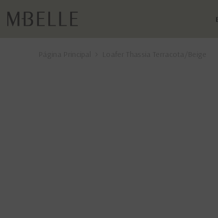
PULAR PARA O CONTEÚDO
Página Principal
Loafer Thassia Terracota/Beige