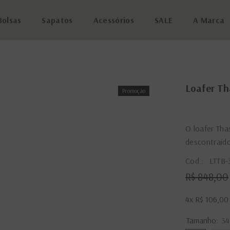
Bolsas
Sapatos
Acessórios
SALE
A Marca
Loafer Th
Promoção
O loafer Tha
descontraíd
Cod.:
LTTB-
R$ 848,00
4x
R$ 106,00
Tamanho:
34