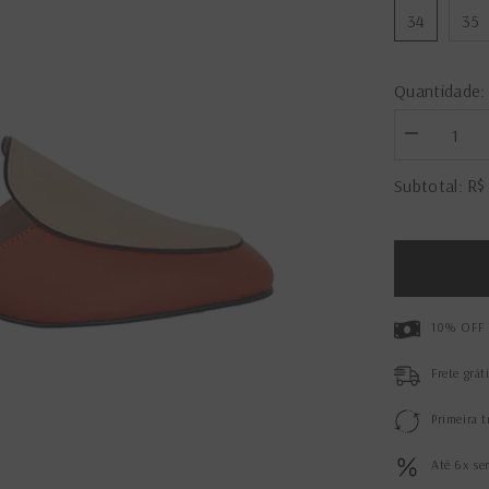
34
35
Quantidade:
Diminuir
a
quantidade
R$
Subtotal:
de
Loafer
Thassia
Terracota/Be
10% OFF 
Frete grát
Primeira t
Até 6x se