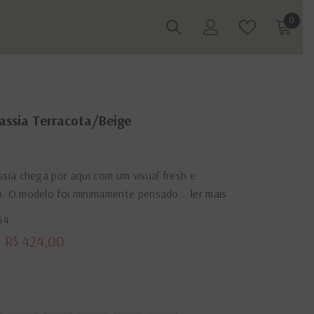
0
0
itens
assia Terracota/Beige
ssia chega por aqui com um visual fresh e
o. O modelo foi minimamente pensado...
ler mais
34
R$ 424,00