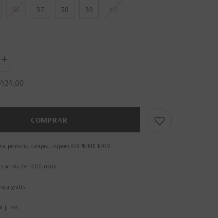
36
37
38
39
40
Aumentar
a
quantidade
 424,00
de
Loafer
Thassia
ige
Terracota/Beige
COMPRAR
na primeira compra, cupom MBPRIMEIRA10
is acima de 1000 reais
roca grátis
m juros