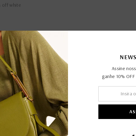
 off white
NEWS
Assine nos
PRODUTOS RELACIONADOS
ganhe 10% OFF n
AS