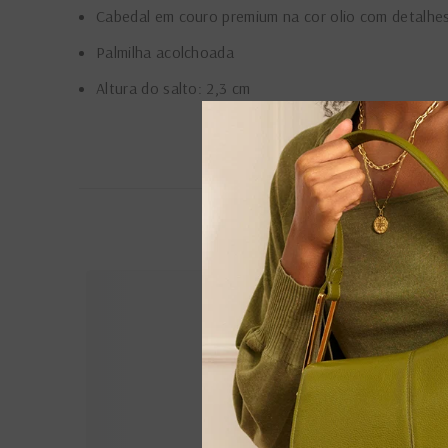
Cabedal em couro premium na cor olio com detalhes
Palmilha acolchoada
Altura do salto: 2,3 cm