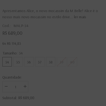
Apresentamos Alice, o novo mocassim da M.Belle! Alice é o
nosso mais novo mocassim no estilo drive...
ler mais
Cod.:
MALP-34
R$ 689,00
6x
R$ 114,83
Tamanho:
34
34
35
36
37
38
39
40
Quantidade:
Diminuir
Aumentar
a
a
quantidade
quantidade
R$ 689,00
Subtotal:
de
de
Mocassim
Mocassim
Alice
Alice