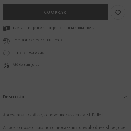
Preto
Preto
COMPRAR
10% OFF na primeira compra, cupom MBPRIMEIRA10
Frete grátis acima de 1000 reais
Primeira troca grátis
Até 6x sem juros
Descrição
Apresentamos Alice, o novo mocassim da M.Belle!
Alice é o nosso mais novo mocassim no estilo drive shoe, que