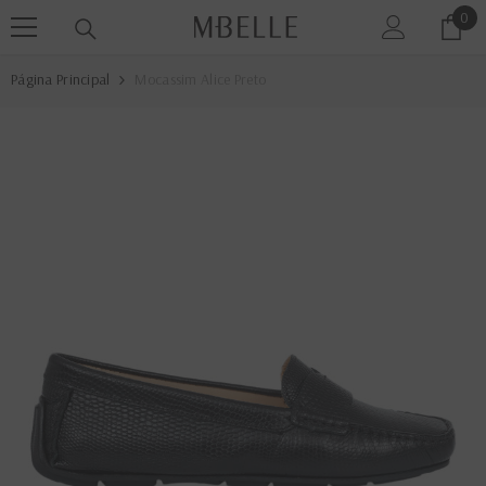
0
0
PULAR PARA O CONTEÚDO
ite
Página Principal
Mocassim Alice Preto