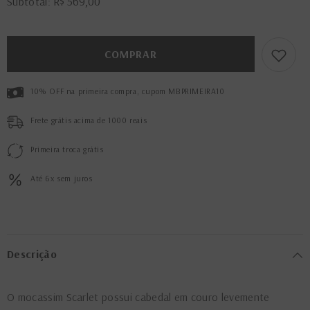
R$ 569,00
Subtotal:
de
de
Mocassim
Mocassim
Scarlet
Scarlet
Cacau
Cacau
COMPRAR
10% OFF na primeira compra, cupom MBPRIMEIRA10
Frete grátis acima de 1000 reais
Primeira troca grátis
Até 6x sem juros
Descrição
O mocassim Scarlet possui cabedal em couro levemente