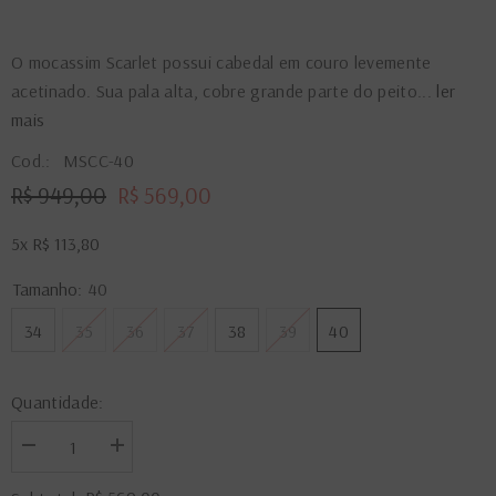
O mocassim Scarlet possui cabedal em couro levemente
acetinado. Sua pala alta, cobre grande parte do peito...
ler
mais
Cod.:
MSCC-40
R$ 949,00
R$ 569,00
5x
R$ 113,80
Tamanho:
40
34
35
36
37
38
39
40
Quantidade:
Diminuir
Aumentar
a
a
quantidade
quantidade