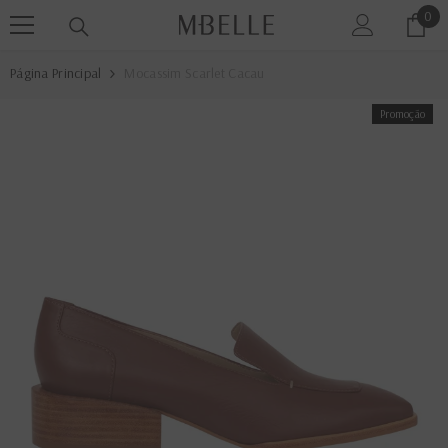
0
0
PULAR PARA O CONTEÚDO
ite
Página Principal
Mocassim Scarlet Cacau
Promoção