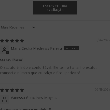
Escrever uma
avaliação
Sort By
06/26/2025
Maria Cecilia Medeiros Pereira
Maravilhoso!
O sapato é lindo e confortável. Ele tem o tamanho exato,
comprei o número que eu calço e ficou perfeito!
09/11/2024
Vanessa Gonçalves Moyses
Apaixonada nesse modelo!!!