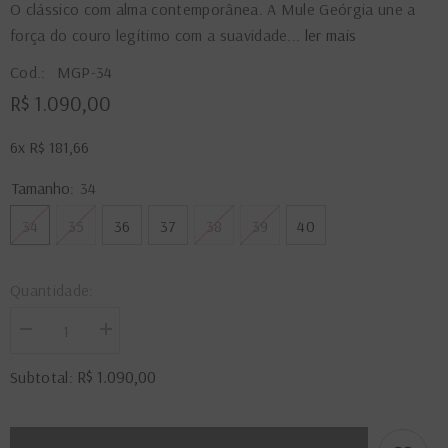
O clássico com alma contemporânea. A Mule Geórgia une a
força do couro legítimo com a suavidade...
ler mais
Cod.:
MGP-34
R$ 1.090,00
6x
R$ 181,66
Tamanho:
34
34
35
36
37
38
39
40
Quantidade:
Diminuir
Aumentar
a
a
quantidade
quantidade
R$ 1.090,00
Subtotal:
de
de
Mule
Mule
Georgia
Georgia
Preta
Preta