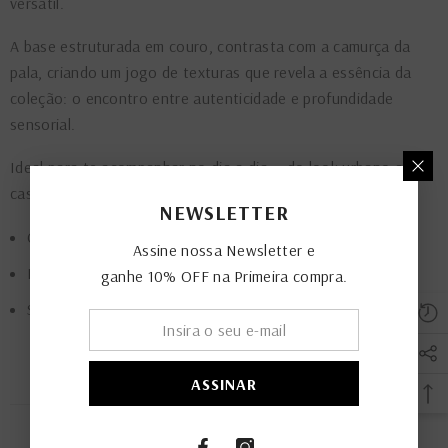
versátil.
A base estruturada em couro, contrasta com a camurça da
pala, criando um jogo de texturas que revela a essência da
coleção: o encontro entre autenticidade e profundidade
sensorial.
Ideal para te acompanhar no dia a dia — do look urbano ao
casual refinado.
NEWSLETTER
Cabedal em couro e camurça na cor preta
Assine nossa Newsletter e
Palmilha acolchoada
ganhe 10% OFF na Primeira compra.
Salto em madeira | Altura: 1,5 cm
ASSINAR
PRODUTOS RELACIONADOS