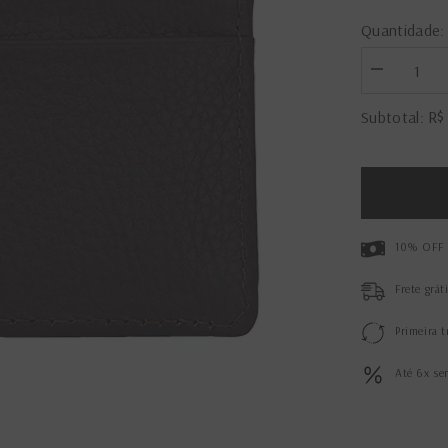
Quantidade:
Diminuir
a
quantidade
R$
Subtotal:
de
Porta-
Cartões
Masculino
Café
10% OFF 
Frete grát
Primeira t
Até 6x se