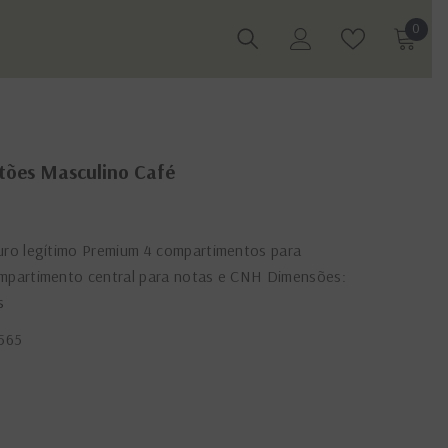
0
0
itens
tões Masculino Café
uro legítimo Premium 4 compartimentos para
ompartimento central para notas e CNH Dimensões:
s
565