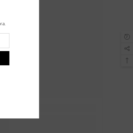
LETTER
sa Newsletter e
a Primeira compra.
SINAR
 Obrigado.