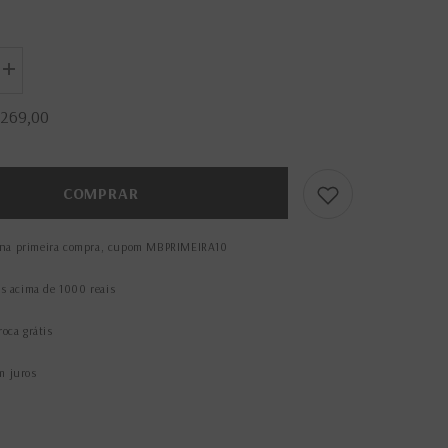
Aumentar
a
quantidade
 269,00
de
Porta-
Cartões
Masculino
Café
COMPRAR
na primeira compra, cupom MBPRIMEIRA10
is acima de 1000 reais
roca grátis
m juros