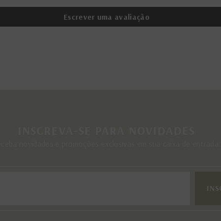
Escrever uma avaliação
INSCREVA-SE PARA NOVIDADES
ceba novidades e promoções exclusivas em sua caixa de entrada.
INS