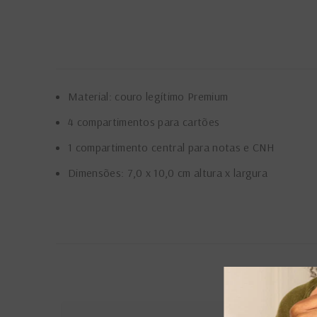
Material: couro legítimo Premium
4 compartimentos para cartões
1 compartimento central para notas e CNH
Dimensões: 7,0 x 10,0 cm altura x largura