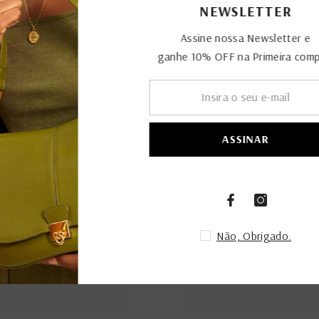
NEWS
Assine nos
ganhe 10% OFF n
AS
Não,