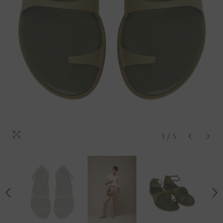
1
/
5