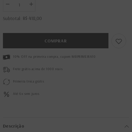
Diminuir
Aumentar
a
a
quantidade
quantidade
R$ 418,00
Subtotal:
de
de
Rasteira
Rasteira
Loretta
Loretta
Olio
Olio
COMPRAR
10% OFF na primeira compra, cupom MBPRIMEIRA10
Frete grátis acima de 1000 reais
Primeira troca grátis
Até 6x sem juros
Descrição