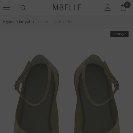
0
0
PULAR PARA O CONTEÚDO
ite
Página Principal
Rasteira Loretta Olio
Promoção