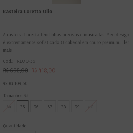
Rasteira Loretta Olio
A rasteira Loretta tem linhas precisas e inusitadas. Seu design
é extremamente sofisticado.O cabedal em couro premium...
ler
mais
Cod.:
RLOO-35
R$ 698,00
R$ 418,00
4x
R$ 104,50
Tamanho:
35
34
35
36
37
38
39
40
Quantidade: