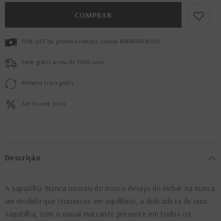
Alcaparra
Alcaparra
COMPRAR
10% OFF na primeira compra, cupom MBPRIMEIRA10
Frete grátis acima de 1000 reais
Primeira troca grátis
Até 6x sem juros
Descrição
A sapatilha Bianca nasceu do nosso desejo de incluir na marca
um modelo que trouxesse em equilíbrio, a delicadeza de uma
sapatilha, com o visual marcante presente em todos os