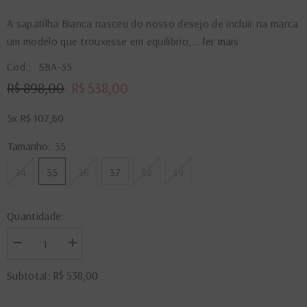
A sapatilha Bianca nasceu do nosso desejo de incluir na marca
um modelo que trouxesse em equilíbrio,...
ler mais
Cod.:
SBA-35
R$ 898,00
R$ 538,00
5x
R$ 107,60
Tamanho:
35
34
35
36
37
38
39
Quantidade:
Diminuir
Aumentar
a
a
quantidade
quantidade
R$ 538,00
Subtotal:
de
de
Sapatilha
Sapatilha
Bianca
Bianca