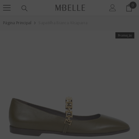
0
0
PULAR PARA O CONTEÚDO
ite
Página Principal
Sapatilha Bianca Alcaparra
Promoção