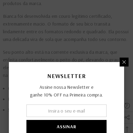
produtos da marca.
Bianca foi desenvolvida em couro legítimo certificado,
extremamente macio. O formato de seu bico transita
lindamente entre os formatos redondo e quadrado. Ela possui
uma delicada vira de sola que acompanha todo seu contorno.
Seu ponto alto está na corrente exclusiva da marca, que
enfeita confortavelmente o peito do pé, elevando o grau de
elegância da nossa sapatilha.
A corrente possui um elástico
NEWSLETTER
na parte interna, que facilita o calce e garante o conforto.
Assine nossa Newsletter e
Cabedal em couro premium | cor: alcaparra
ganhe 10% OFF na Primeira compra.
Palmilha acolchoada
Salto | Altura: 1,0 cm
ASSINAR