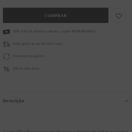
Bianca
Bianca
Cacau
Cacau
COMPRAR
10% OFF na primeira compra, cupom MBPRIMEIRA10
Frete grátis acima de 1000 reais
Primeira troca grátis
Até 6x sem juros
Descrição
A sapatilha Bianca nasceu do nosso desejo de incluir na marca