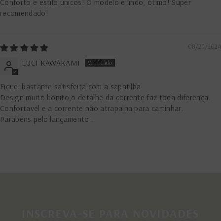
Conforto e estilo únicos! O modelo é lindo, ótimo! Super
recomendado!
08/29/2024
LUCI KAWAKAMI
Fiquei bastante satisfeita com a sapatilha.
Design muito bonito,o detalhe da corrente faz toda diferença.
Confortavél e a corrente não atrapalha para caminhar.
Parabéns pelo lançamento .
INSCREVA-SE PARA NOVIDADES