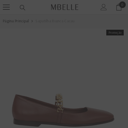
0
0
PULAR PARA O CONTEÚDO
ite
Página Principal
Sapatilha Bianca Cacau
Promoção