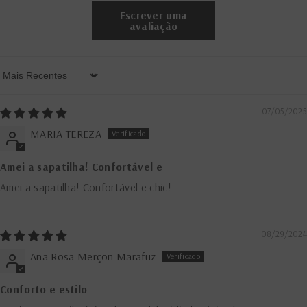
Escrever uma
avaliação
Sort By
07/05/2025
MARIA TEREZA
Amei a sapatilha! Confortável e
Amei a sapatilha! Confortável e chic!
08/29/2024
Ana Rosa Merçon Marafuz
Conforto e estilo