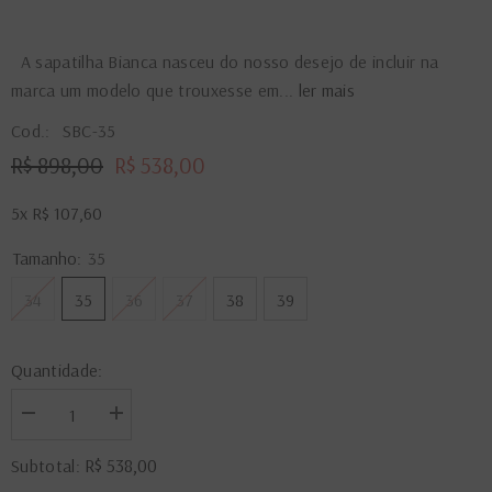
A sapatilha Bianca nasceu do nosso desejo de incluir na
marca um modelo que trouxesse em...
ler mais
Cod.:
SBC-35
R$ 898,00
R$ 538,00
5x
R$ 107,60
Tamanho:
35
34
35
36
37
38
39
Quantidade:
Diminuir
Aumentar
a
a
quantidade
quantidade
R$ 538,00
Subtotal:
de
de
Sapatilha
Sapatilha